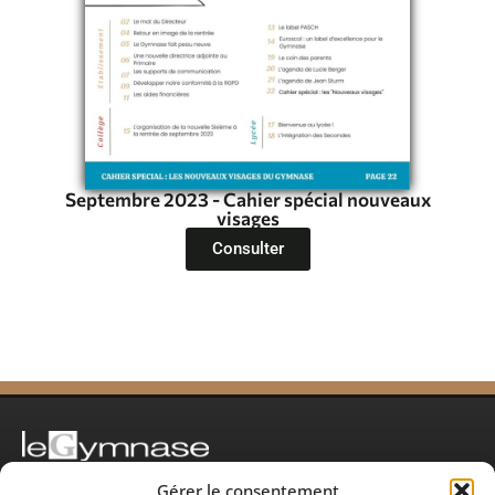
Septembre 2023 - Cahier spécial nouveaux
visages
Consulter
Lucie Berger
(Maternelle à 5ème)
Gérer le consentement