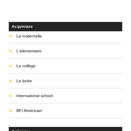
Classement des lycées 2026 : le Gymnase à nouveau
parmi les meilleurs établissements de France
Au gymnase
La maternelle
L'élémentaire
Le collège
Le lycée
International school
BFI Américain