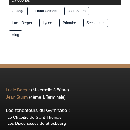
Catégories
Collège
Etablissement
Jean Sturm
Lucie Berger
Lycée
Primaire
Secondaire
Vlog
Lucie Berger
(Maternelle à 5ème)
Jean Sturm
(4ème à Terminale)
Les fondateurs du Gymnase :
Le Chapitre de Saint-Thomas
Les Diaconesses de Strasbourg