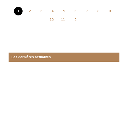
1
2
3
4
5
6
7
8
9
10
11
Les dernières actualités
Les Nouvelles du Gymnase n°24