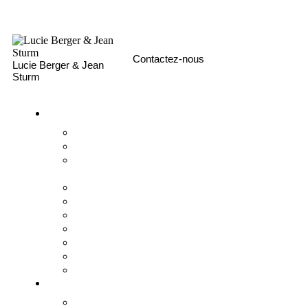
Contactez-nous
NOUS SOUTENIR
Lucie Berger & Jean
Sturm
Le Gymnase
Histoire
Fondateurs
Charte de
l’établissement
Projet d’établissement
Règlement intérieur
Aumônerie et ECR
Équipe
Labels et certifications
Index égalité H/F
Partenaires
Maternelle
La maternelle