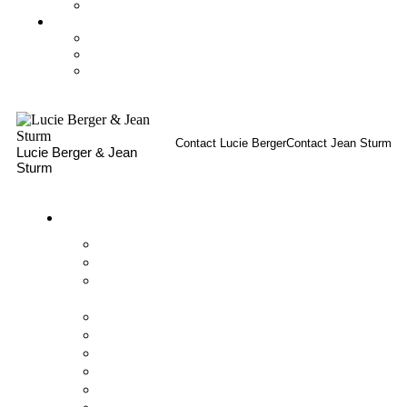
Les aides financières
Actualités
Articles d’actualité
Journal du Gymnase
Vidéos Vlog
Contact Lucie Berger
Contact Jean Sturm
Lucie Berger & Jean
Sturm
Le Gymnase
Histoire
Fondateurs
Charte de
l’établissement
Projet d’établissement
Règlement intérieur
Aumônerie et ECR
Équipe
Labels et certifications